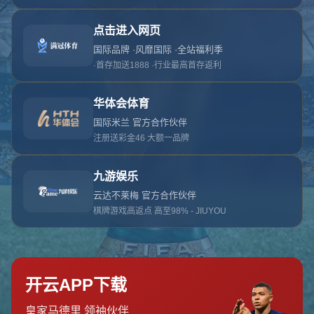
公司简介
2026世界杯赛事资讯平台持续更新世界杯赛程安排、比赛时间及参赛
球队资料，整合赛事比分动态、比赛统计与球队信息内容，用户可浏
览赛事新闻、比赛回顾及精彩集锦，全面了解世界杯赛事发展情况，
获取2026国际足联世界杯最新赛事资讯。2026世界杯赛事数据中心为
球迷提供完整世界杯赛程表、比赛时间安排及参赛球队资料，实时更
新赛事比分变化、比赛统计与球队表现信息，平台汇集赛事新闻及精
彩集锦内容，让用户了解赛事进程。
Copyright 2024
开云·体育(kaiyun)官方网站_app下载KAIYUN SPORTS
All Rights
by
开云