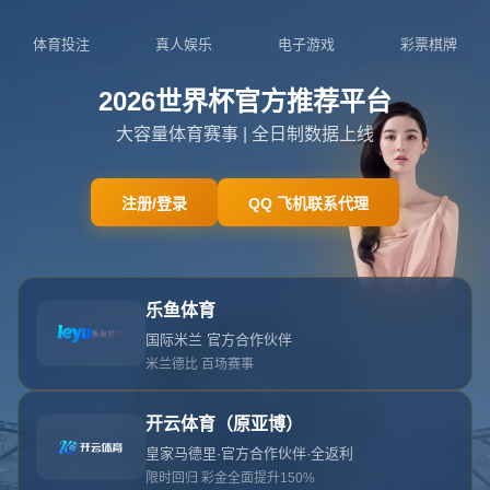
关于我们
公司简介
联系开云